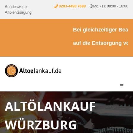
0203-4490 7688
Mo. - Fr. 08:00 - 18:00
Bundesweite
Altölentsorgung
Bei gleichzeitiger Beauft
auf die Entsorgung von Kü
☰
ALTÖLANKAUF
WÜRZBURG