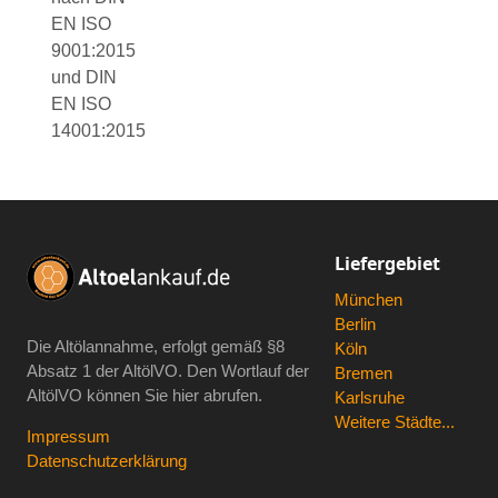
EN ISO
9001:2015
und DIN
EN ISO
14001:2015
Liefergebiet
München
Berlin
Die Altölannahme, erfolgt gemäß
§8
Köln
Absatz 1 der AltölVO
. Den Wortlauf der
Bremen
AltölVO können Sie hier abrufen.
Karlsruhe
Weitere Städte...
Impressum
Datenschutzerklärung