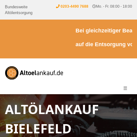
0203-4490 7688
Mo. - Fr. 08:00 - 18:00
Bundesweite
Altölentsorgung
Bei gleichzeitiger Beauft
auf die Entsorgung von K
☰
ALTÖLANKAUF
BIELEFELD