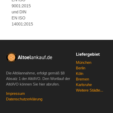
9001:2015
und DIN
EN ISO
14001:2015
Liefergebiet
München
Berlin
Die Altölannahme, erfolgt gemäß
§8
Köln
Absatz 1 der AltölVO
. Den Wortlauf der
Bremen
AltölVO können Sie hier abrufen.
Karlsruhe
Weitere Städte...
Impressum
Datenschutzerklärung