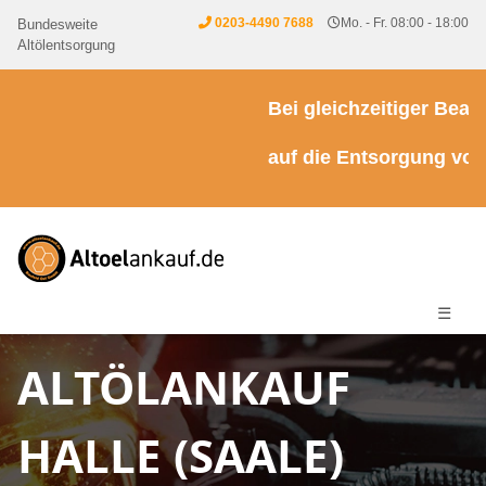
0203-4490 7688
Mo. - Fr. 08:00 - 18:00
Bundesweite
Altölentsorgung
Bei gleichzeitiger Beauft
auf die Entsorgung von K
☰
ALTÖLANKAUF
HALLE (SAALE)