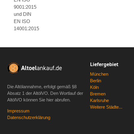
9001:2015
und DIN
EN ISO
14001:2015
Liefergebiet
München
Berlin
Die Altölannahme, erfolgt gemäß
§8
Köln
Absatz 1 der AltölVO
. Den Wortlauf der
Bremen
AltölVO können Sie hier abrufen.
Karlsruhe
Weitere Städte...
Impressum
Datenschutzerklärung