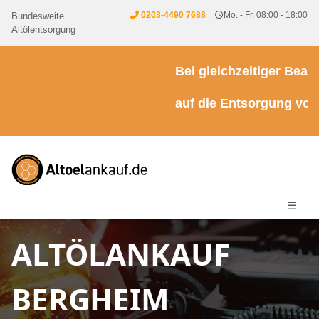
0203-4490 7688
Mo. - Fr. 08:00 - 18:00
Bundesweite
Altölentsorgung
Bei gleichzeitiger Beauft
auf die Entsorgung von Kü
☰
ALTÖLANKAUF
BERGHEIM