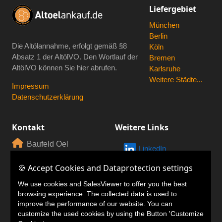
Liefergebiet
München
Berlin
Die Altölannahme, erfolgt gemäß
§8
Köln
Absatz 1 der AltölVO
. Den Wortlauf der
Bremen
AltölVO können Sie hier abrufen.
Karlsruhe
Weitere Städte...
Impressum
Datenschutzerklärung
Kontakt
Weitere Links
Baufeld Oel
LinkedIn
GmbH
🍪 Accept Cookies and Dataprotection settings
🍪 Accept Cookies and Dataprotection settings
Motorstr. 56
80809 München
We use cookies and SalesViewer to offer you the best
We use cookies and SalesViewer to offer you the best
browsing experience. The collected data is used to
browsing experience. The collected data is used to
+49 203 4490
improve the performance of our website. You can
improve the performance of our website. You can
7688
customize the used cookies by using the Button 'Customize
customize the used cookies by using the Button 'Customize