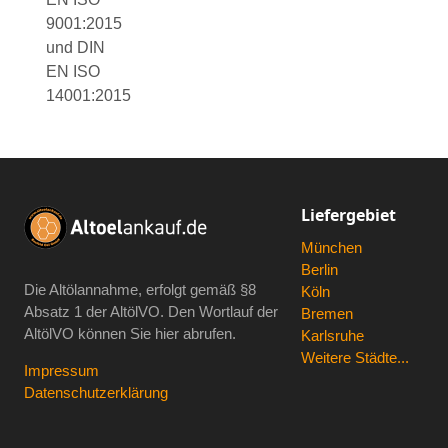
9001:2015
und DIN
EN ISO
14001:2015
Liefergebiet
München
Berlin
Die Altölannahme, erfolgt gemäß
§8
Köln
Absatz 1 der AltölVO
. Den Wortlauf der
Bremen
AltölVO können Sie hier abrufen.
Karlsruhe
Weitere Städte...
Impressum
Datenschutzerklärung