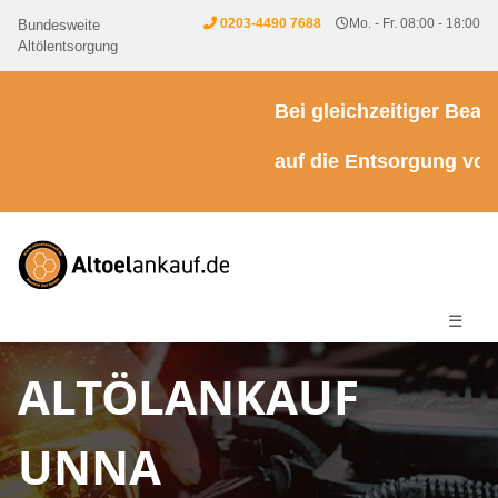
0203-4490 7688
Mo. - Fr. 08:00 - 18:00
Bundesweite
Altölentsorgung
Bei gleichzeitiger Beauft
auf die Entsorgung von K
☰
ALTÖLANKAUF
UNNA