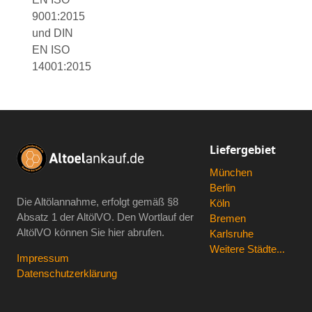
9001:2015
und DIN
EN ISO
14001:2015
Liefergebiet
München
Berlin
Die Altölannahme, erfolgt gemäß
§8
Köln
Absatz 1 der AltölVO
. Den Wortlauf der
Bremen
AltölVO können Sie hier abrufen.
Karlsruhe
Weitere Städte...
Impressum
Datenschutzerklärung