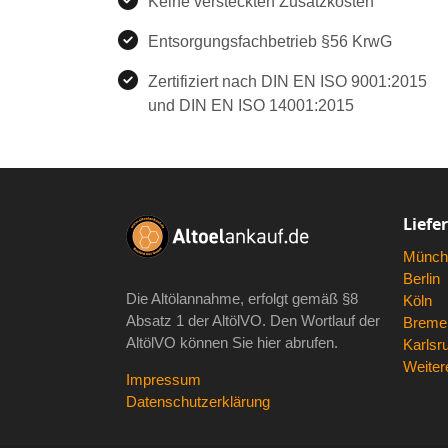
Keine versteckten Zusatzkosten
Entsorgungsfachbetrieb §56 KrwG
Zertifiziert nach DIN EN ISO 9001:2015
und DIN EN ISO 14001:2015
Liefe
Münch
Berlin
Die Altölannahme, erfolgt gemäß
§8
Köln
Absatz 1 der AltölVO
. Den Wortlauf der
Breme
AltölVO können Sie hier abrufen.
Karlsr
Weitere
Impressum
Datenschutzerklärung