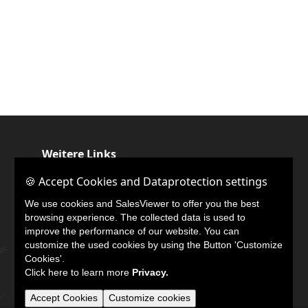
Weitere Links
🍪 Accept Cookies and Dataprotection settings
🍪 Accept Cookies and Dataprotection settings
LinkedIn
We use cookies and SalesViewer to offer you the best
We use cookies and SalesViewer to offer you the best
browsing experience. The collected data is used to
browsing experience. The collected data is used to
improve the performance of our website. You can
improve the performance of our website. You can
customize the used cookies by using the Button 'Customize
customize the used cookies by using the Button 'Customize
Cookies'.
Cookies'.
Click here to learn more
Click here to learn more
Privacy.
Privacy.
Accept Cookies
Accept Cookies
Customize cookies
Customize cookies