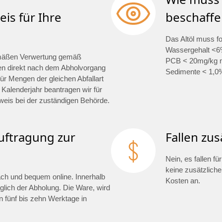
is für Ihre
beschaffe
Das Altöl muss f
Wassergehalt <6%
mäßen Verwertung gemäß
PCB < 20mg/kg na
en direkt nach dem Abholvorgang
Sedimente < 1,0
ür Mengen der gleichen Abfallart
 Kalenderjahr beantragen wir für
weis bei der zuständigen Behörde.
auftragung zur
Fallen zus
Nein, es fallen f
keine zusätzlich
fach und bequem online. Innerhalb
Kosten an.
glich der Abholung. Die Ware, wird
 fünf bis zehn Werktage in