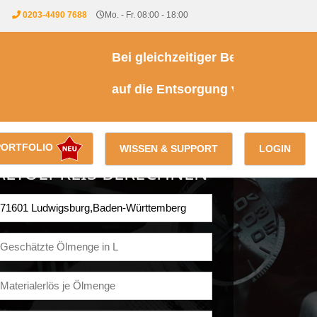
0203-4490 7688
Mo. - Fr. 08:00 - 18:00
Bei gleichzeitiger Beauftragung einer
auf die Entsorgung von Kühl- & Brems
PORTFOLIO
WISSEN & SUPPORT
LOGIN
ALTÖLPREIS BERECHNEN