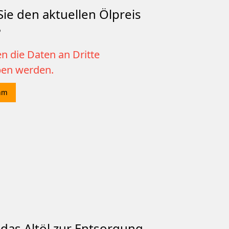
ie den aktuellen Ölpreis
?
n die Daten an Dritte
ben werden.
mm
das Altöl zur Entsorgung