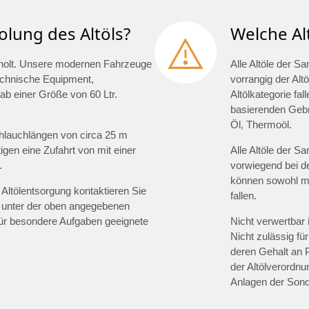
olung des Altöls?
Welche Al
geholt. Unsere modernen Fahrzeuge
Alle Altöle der S
technische Equipment,
vorrangig der Altö
ab einer Größe von 60 Ltr.
Altölkategorie fal
basierenden Gebra
Öl, Thermoöl.
hlauchlängen von circa 25 m
gen eine Zufahrt von mit einer
Alle Altöle der S
.
vorwiegend bei d
können sowohl min
Altölentsorgung kontaktieren Sie
fallen.
 unter der oben angegebenen
für besondere Aufgaben geeignete
Nicht verwertbar 
Nicht zulässig für
deren Gehalt an 
der Altölverordnu
Anlagen der Sond