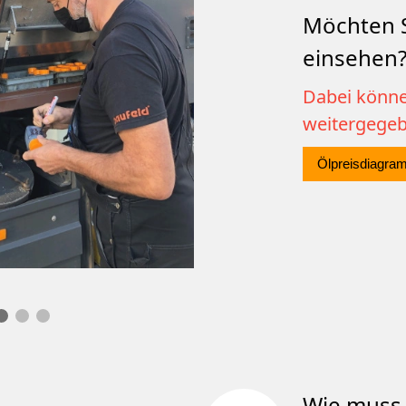
Möchten S
einsehen
Dabei könne
weitergege
Ölpreisdiagra
Wie muss 