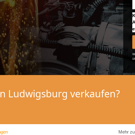
K
A
e
We
ü
 in Ludwigsburg verkaufen?
ngen
Mehr zu