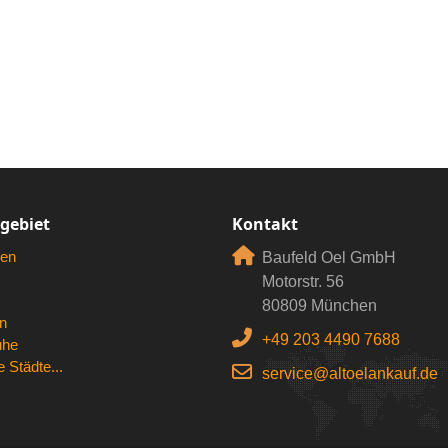
rgebiet
Kontakt
en
Baufeld Oel GmbH
Motorstr. 56
80809 München
n
+49 203 4490 7688
uhe
 Städte...
service@altoelankauf.de